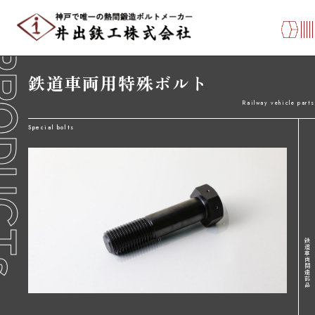
Editmaincontents
Editmaincontents
DUCTs
鉄道車両用特殊ボルト
Railway vehicle parts
Special bolts
鉄
道
車
両
関
連
部
品