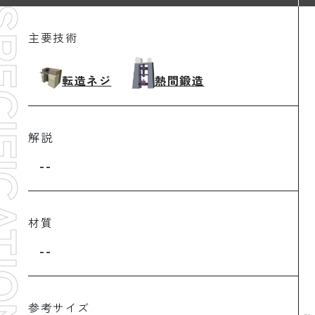
FICATION
主要技術
転造ネジ
熱間鍛造
解説
--
材質
--
参考サイズ