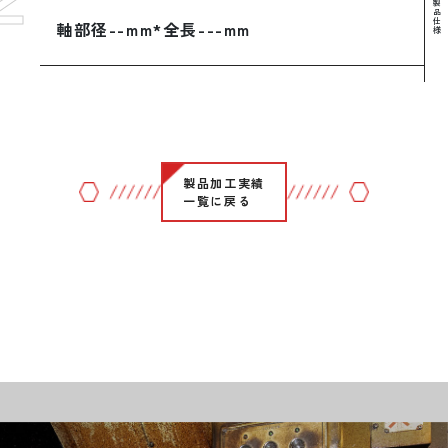
製
品
仕
軸部径--mm*全長---mm
様
製品加工実績
一覧に戻る